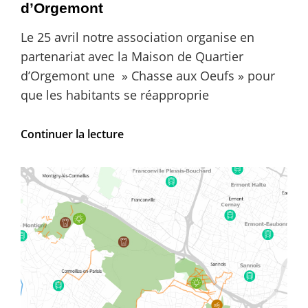
d’Orgemont
Le 25 avril notre association organise en
partenariat avec la Maison de Quartier
d’Orgemont une » Chasse aux Oeufs » pour
que les habitants se réapproprie
Chasse
Continuer la lecture
aux
oeufs
sur
la
Butte
d’Orgemont