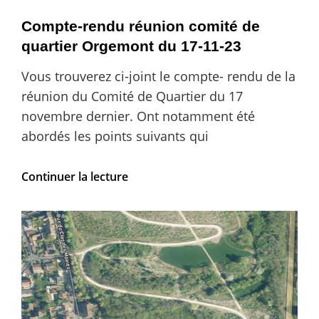
Compte-rendu réunion comité de
quartier Orgemont du 17-11-23
Vous trouverez ci-joint le compte- rendu de la
réunion du Comité de Quartier du 17
novembre dernier. Ont notamment été
abordés les points suivants qui
Compte-
Continuer la lecture
rendu
réunion
comité
de
quartier
Orgemont
du
17-
11-