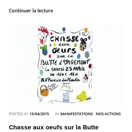
Consultation
Continuer la lecture
des
riverains
de
la
rue
du
Clos
des
Moines
le
9
octobre
CATEGORIES
POSTED AT
15/04/2015
IN
MANIFESTATIONS
NOS ACTIONS
Chasse aux oeufs sur la Butte